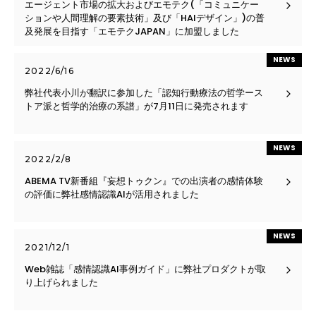
エージェント市場の拡大およびエモテク(「コミュニケー
ションや人間理解の要素技術」及び「HAIデザイン」)の普
及発展を目指す「エモテクJAPAN」に加盟しました
NEWS
2022/6/16
弊社代表小川が翻訳に参加した「認知行動療法の哲学ース
トア派と哲学的治療の系譜」が7月11日に発売されます
NEWS
2022/2/8
ABEMA TV新番組『妄想トゥクン』での出演者の感情体験
の評価に弊社感情認識AIが活用されました
NEWS
2021/12/1
Web雑誌「感情認識AI事例ガイド」に弊社プロダクトが取
り上げられました