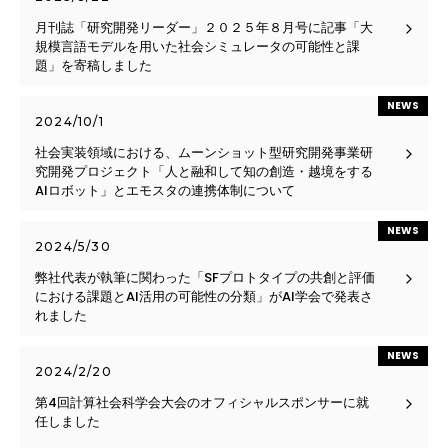
月刊誌「研究開発リーダー」２０２５年８月号に記事「大
規模言語モデルを用いた社会シミュレータの可能性と課
題」を寄稿しました
NEWS
2024/10/1
社会実装領域における、ムーンショット型研究開発事業研
究開発プロジェクト「人と融和して知の創造・越境をする
AIロボット」とエモスタの連携体制について
NEWS
2024/5/30
弊社代表が執筆に関わった「SFプロトタイプの共創と評価
における課題とAI活用の可能性の分類」がAI学会で発表さ
れました
NEWS
2024/2/20
第4回計算社会科学会大会のオフィシャルスポンサーに就
任しました